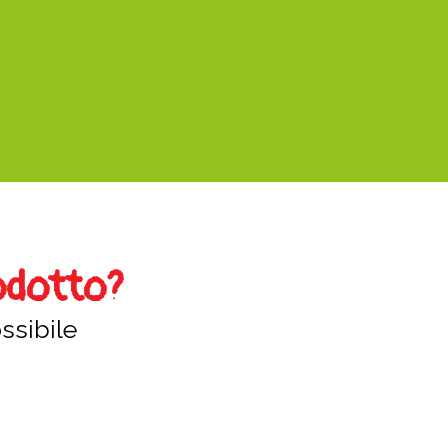
odotto?
ssibile