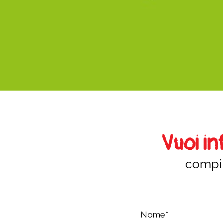
Vuoi i
compil