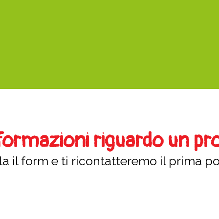
nformazioni riguardo un pr
a il form e ti ricontatteremo il prima po