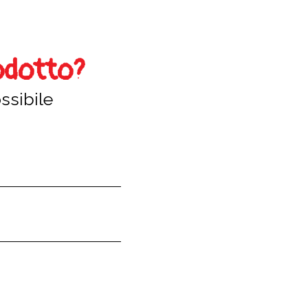
odotto?
ssibile