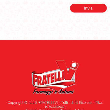
Invia
Info acquisti e spedizioni
Copyright © 2026, FRATELLI VI - Tutti i diritti Riservati - P.Iva:
10702210013