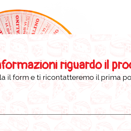
nformazioni riguardo il pr
a il form e ti ricontatteremo il prima po