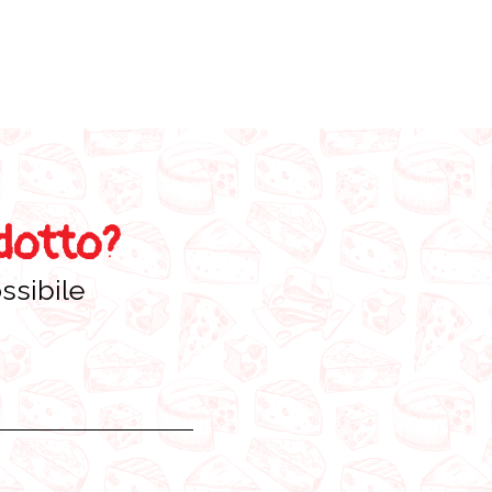
odotto?
ssibile