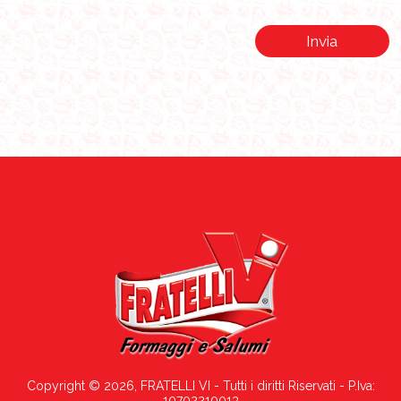
Invia
Info acquisti e spedizioni
Copyright © 2026, FRATELLI VI - Tutti i diritti Riservati - P.Iva:
10702210013