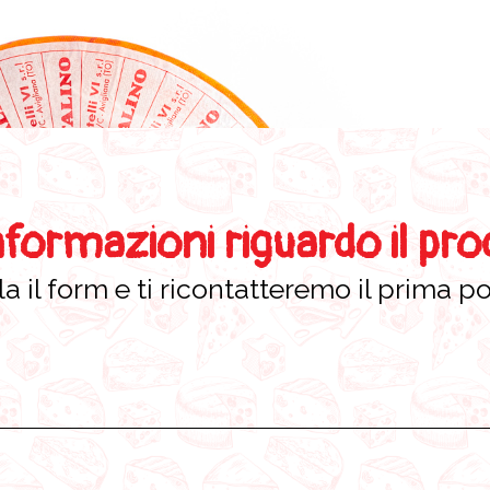
nformazioni riguardo il pr
a il form e ti ricontatteremo il prima po