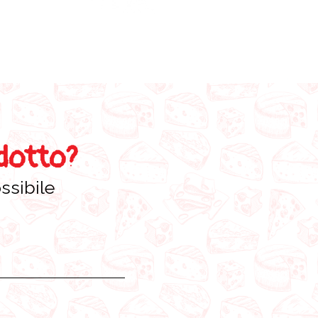
odotto?
ssibile