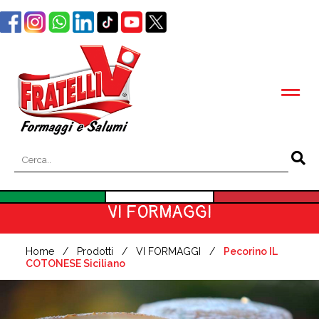
VI FORMAGGI
Home
Prodotti
VI FORMAGGI
Pecorino IL
COTONESE Siciliano