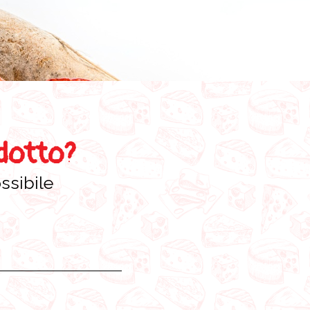
odotto?
ssibile