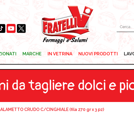
ZIONATI
MARCHE
IN VETRINA
NUOVI PRODOTTI
LAV
ZIONATI
MARCHE
IN VETRINA
NUOVI PRODOTTI
LAV
i da tagliere dolci e pi
ALAMETTO CRUDO C/CINGHIALE (fila 270 gr x 3 pz)