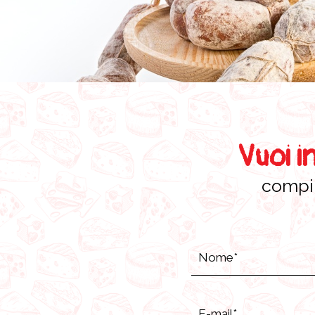
Vuoi i
compil