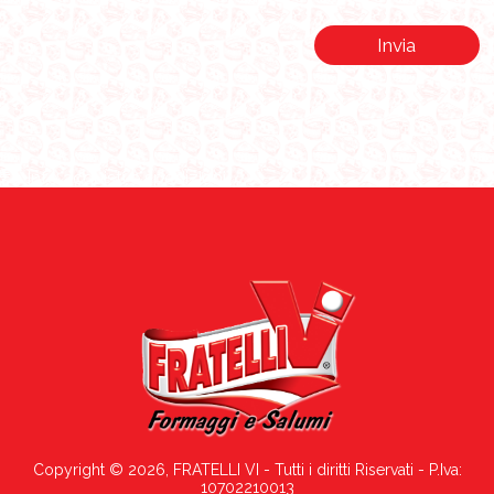
Invia
Info acquisti e spedizioni
Copyright © 2026, FRATELLI VI - Tutti i diritti Riservati - P.Iva:
10702210013