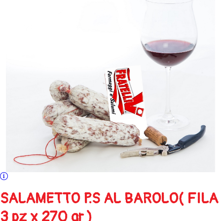
SALAMETTO P.S AL BAROLO( FILA
3 pz x 270 gr )