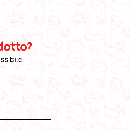
odotto?
ssibile