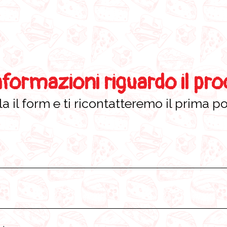
nformazioni riguardo il pr
a il form e ti ricontatteremo il prima po